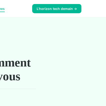
nes
L'horizon tech demain →
comment
 vous