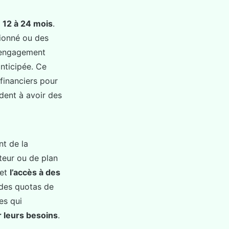
e
12 à 24 mois
.
ionné ou des
l'engagement
anticipée. Ce
financiers pour
dent à avoir des
nt de la
teur ou de plan
 et
l’accès à des
u des quotas de
es qui
r leurs besoins
.