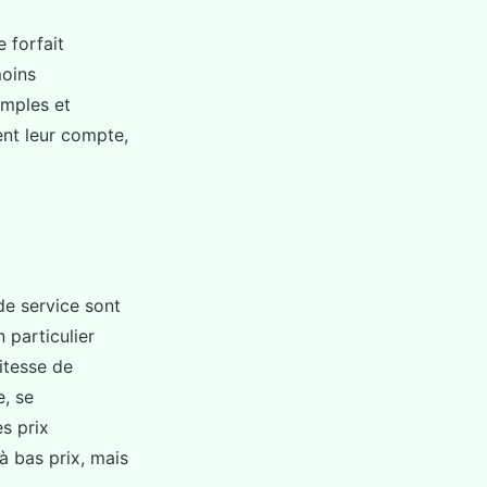
 forfait
moins
imples et
ent leur compte,
de service sont
 particulier
vitesse de
, se
s prix
 à bas prix, mais