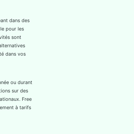
eant dans des
le pour les
vités sont
lternatives
lité dans vos
année ou durant
tions sur des
nationaux. Free
ement à tarifs