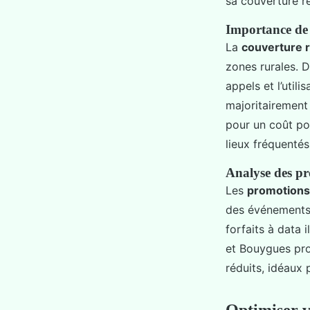
sa couverture re
Importance de 
La
couverture 
zones rurales. D
appels et l’util
majoritairement
pour un coût pote
lieux fréquenté
Analyse des pr
Les
promotions 
des événements 
forfaits à data 
et Bouygues pro
réduits, idéaux 