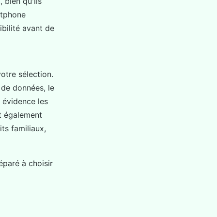
 bien qu'ils
rtphone
bilité avant de
otre sélection.
 de données, le
 évidence les
ut également
its familiaux,
éparé à choisir