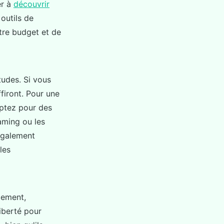
er à
découvrir
 outils de
tre budget et de
tudes. Si vous
iront. Pour une
optez pour des
aming ou les
 également
les
gement,
iberté pour