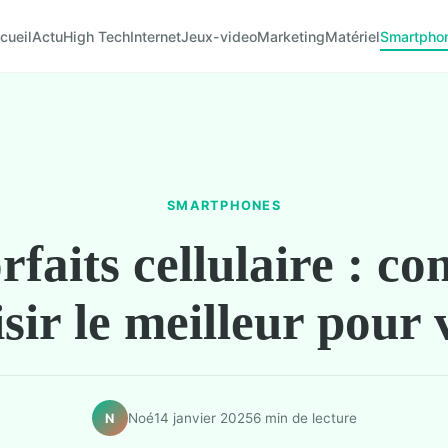
cueil
Actu
High Tech
Internet
Jeux-video
Marketing
Matériel
Smartpho
SMARTPHONES
rfaits cellulaire : 
sir le meilleur pour
Noé
14 janvier 2025
6 min de lecture
N