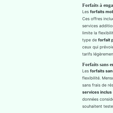
Forfaits à eng
Les
forfaits m
Ces offres inc
services additi
limite la flexibi
type de
forfait
ceux qui prévoi
tarifs légèremen
Forfaits sans 
Les
forfaits s
flexibilité. Men
sans frais de ré
services inclus 
données considér
souhaitent teste