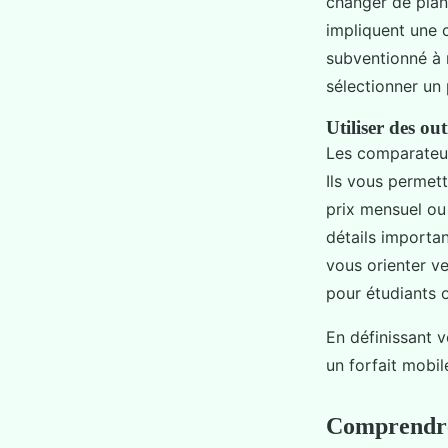
changer de plan
impliquent une 
subventionné à 
sélectionner un 
Utiliser des ou
Les comparateur
Ils vous permett
prix mensuel ou
détails importa
vous orienter ve
pour étudiants o
En définissant v
un forfait mobi
Comprendre l